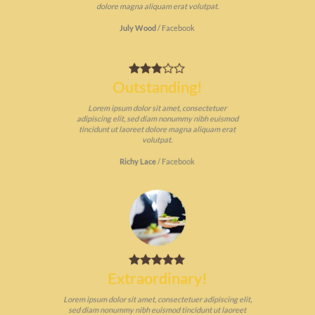
dolore magna aliquam erat volutpat.
July Wood
/
Facebook
Outstanding!
Lorem ipsum dolor sit amet, consectetuer
adipiscing elit, sed diam nonummy nibh euismod
tincidunt ut laoreet dolore magna aliquam erat
volutpat.
Richy Lace
/
Facebook
Extraordinary!
Lorem ipsum dolor sit amet, consectetuer adipiscing elit,
sed diam nonummy nibh euismod tincidunt ut laoreet